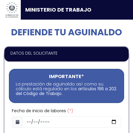
MINISTERIO DE TRABAJO
DEFIENDE TU AGUINALDO
DATOS DEL SOLICITANTE
IMPORTANTE*
La prestación de aguinaldo así como su
cálculo está regulado en los
artículos 196 a 202
del Código de Trabajo.
Fecha de inicio de labores
(*)